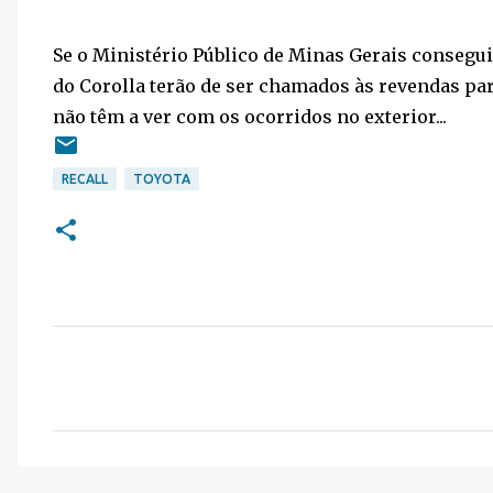
Se o Ministério Público de Minas Gerais consegui
do Corolla terão de ser chamados às revendas par
não têm a ver com os ocorridos no exterior...
RECALL
TOYOTA
C
o
m
e