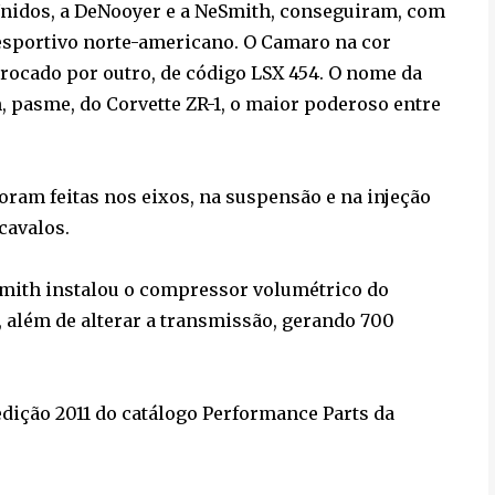
Unidos, a DeNooyer e a NeSmith, conseguiram, com
 esportivo norte-americano. O Camaro na cor
trocado por outro, de
códig
o LSX 454. O nome da
 pasme, do Corvette ZR-1, o maior poderoso entre
oram feitas nos eixos, na suspensão e na injeção
cavalos.
eSmith instalou o compressor volumétrico do
, além de alterar a transmissão, gerando 700
edição 2011 do catálogo Performance Parts da