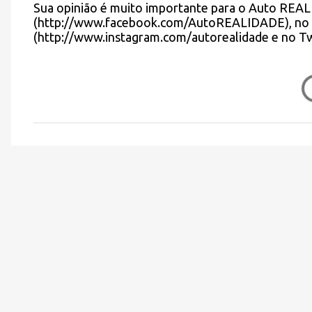
Sua opinião é muito importante para o Auto REA
i
u
(http://www.facebook.com/AutoREALIDADE), no 
m
o
(http://www.instagram.com/autorealidade e no 
c
s
o
m
e
n
t
á
r
i
o