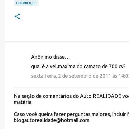
CHEVROLET
Anônimo disse…
C
qual é a vel.maxima do camaro de 700 cv?
o
sexta-feira, 2 de setembro de 2011 às 14:
m
e
Na seção de comentários do Auto REALIDADE você 
n
P
matéria.
o
t
s
Caso você queira fazer perguntas maiores, incluir f
á
t
blogautorealidade@hotmail.com
a
r
r