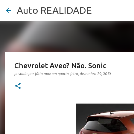
Auto REALIDADE
Chevrolet Aveo? Não. Sonic
postado por
júlio max
em
quarta-feira, dezembro 29, 2010