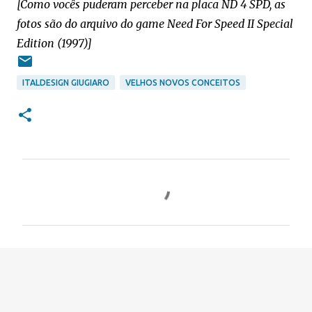
[Como vocês puderam perceber na placa ND 4 SPD, as
fotos são do arquivo do game Need For Speed II Special
Edition (1997)]
ITALDESIGN GIUGIARO
VELHOS NOVOS CONCEITOS
C
o
m
e
n
t