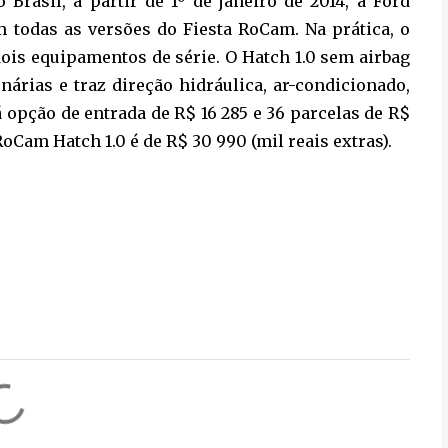
Brasil, a partir de 1º de janeiro de 2014, a Ford
m todas as versões do Fiesta RoCam. Na prática, o
s dois equipamentos de série. O Hatch 1.0 sem airbag
árias e traz direção hidráulica, ar-condicionado,
há opção de entrada de R$ 16 285 e 36 parcelas de R$
RoCam Hatch 1.0 é de R$ 30 990 (mil reais extras).