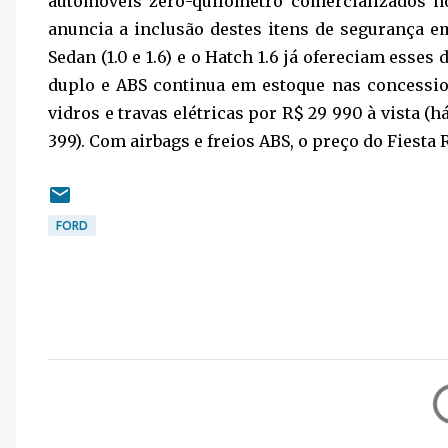
automóveis zero-quilômetro comercializados no 
anuncia a inclusão destes itens de segurança e
Sedan (1.0 e 1.6) e o Hatch 1.6 já ofereciam esse
duplo e ABS continua em estoque nas concession
vidros e travas elétricas por R$ 29 990 à vista (
399). Com airbags e freios ABS, o preço do Fiesta 
FORD
C
o