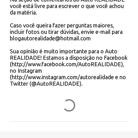
P
você está livre para escrever o que você achou
o
da matéria.
s
t
Caso você queira fazer perguntas maiores,
a
incluir fotos ou tirar dúvidas, envie e-mail para
r
blogautorealidade@hotmail.com
u
m
Sua opinião é muito importante para o Auto
c
REALIDADE! Estamos a disposição no Facebook
o
(http://www.facebook.com/AutoREALIDADE),
m
no Instagram
e
(http://www.instagram.com/autorealidade e no
n
Twitter (@AutoREALIDADE).
t
á
r
i
o