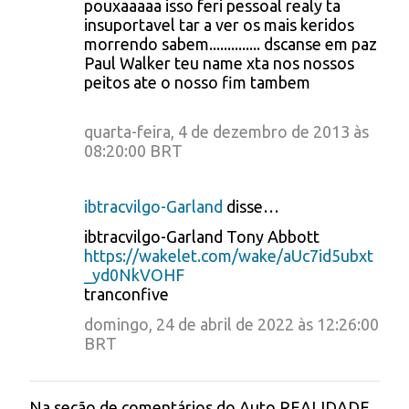
pouxaaaaa isso feri pessoal realy ta
insuportavel tar a ver os mais keridos
morrendo sabem.............. dscanse em paz
Paul Walker teu name xta nos nossos
peitos ate o nosso fim tambem
quarta-feira, 4 de dezembro de 2013 às
08:20:00 BRT
ibtracvilgo-Garland
disse…
ibtracvilgo-Garland Tony Abbott
https://wakelet.com/wake/aUc7id5ubxt
_yd0NkVOHF
tranconfive
domingo, 24 de abril de 2022 às 12:26:00
BRT
Na seção de comentários do Auto REALIDADE