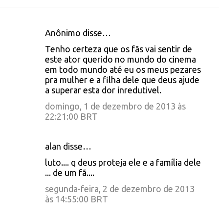
Anônimo disse…
C
Tenho certeza que os fãs vai sentir de
o
este ator querido no mundo do cinema
em todo mundo até eu os meus pezares
m
pra mulher e a filha dele que deus ajude
e
a superar esta dor inredutivel.
n
domingo, 1 de dezembro de 2013 às
t
22:21:00 BRT
á
r
alan disse…
i
luto.... q deus proteja ele e a família dele
... de um fã....
o
segunda-feira, 2 de dezembro de 2013
s
às 14:55:00 BRT