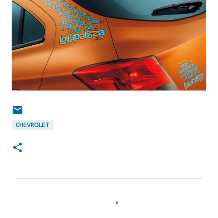
CHEVROLET
C
o