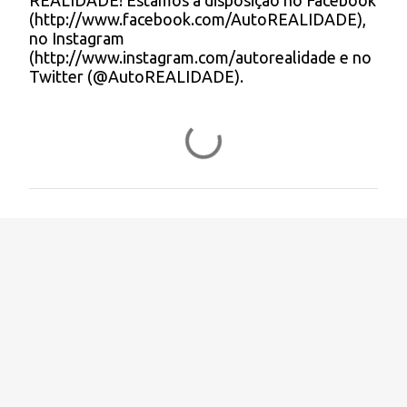
REALIDADE! Estamos a disposição no Facebook
o
(http://www.facebook.com/AutoREALIDADE),
m
no Instagram
e
(http://www.instagram.com/autorealidade e no
n
Twitter (@AutoREALIDADE).
t
á
r
i
o