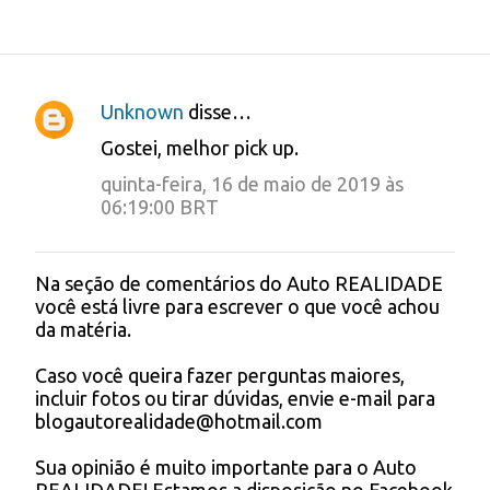
Unknown
disse…
C
Gostei, melhor pick up.
o
quinta-feira, 16 de maio de 2019 às
m
06:19:00 BRT
e
n
Na seção de comentários do Auto REALIDADE
P
t
você está livre para escrever o que você achou
o
da matéria.
á
s
t
r
Caso você queira fazer perguntas maiores,
a
incluir fotos ou tirar dúvidas, envie e-mail para
i
r
blogautorealidade@hotmail.com
u
o
m
s
Sua opinião é muito importante para o Auto
c