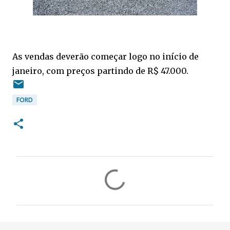
As vendas deverão começar logo no início de
janeiro, com preços partindo de R$ 47.000.
FORD
C
o
m
e