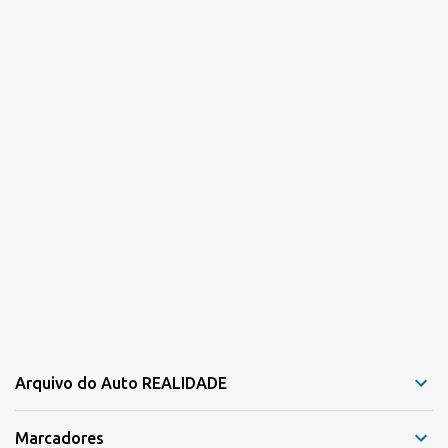
o
s
Arquivo do Auto REALIDADE
Marcadores