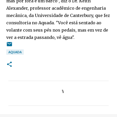
mas por fora é um barco", diz o Dr. Keith
Alexander, professor acadêmico de engenharia
mecânica, da Universidade de Canterbury, que fez
consultoria no Aquada. "Você está sentado ao
volante com seus pés nos pedais, mas em vez de
ver a estrada passando, vê água".
AQUADA
C
o
m
e