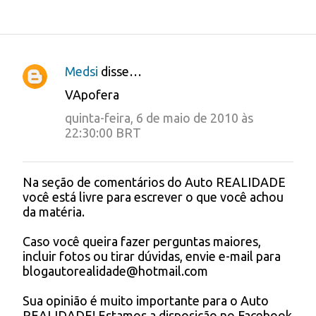
Medsi
disse…
C
VApofera
o
quinta-feira, 6 de maio de 2010 às
m
22:30:00 BRT
e
n
Na seção de comentários do Auto REALIDADE
P
t
você está livre para escrever o que você achou
o
da matéria.
á
s
t
r
Caso você queira fazer perguntas maiores,
a
incluir fotos ou tirar dúvidas, envie e-mail para
i
r
blogautorealidade@hotmail.com
u
o
m
s
Sua opinião é muito importante para o Auto
c
REALIDADE! Estamos a disposição no Facebook