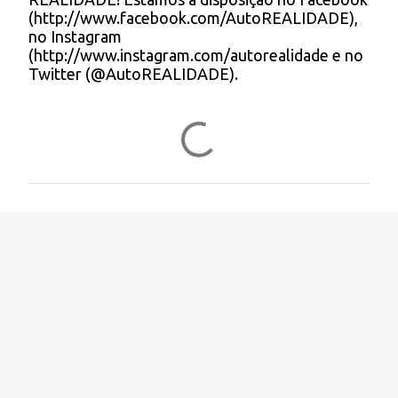
o
(http://www.facebook.com/AutoREALIDADE),
m
no Instagram
e
(http://www.instagram.com/autorealidade e no
n
Twitter (@AutoREALIDADE).
t
á
r
i
o