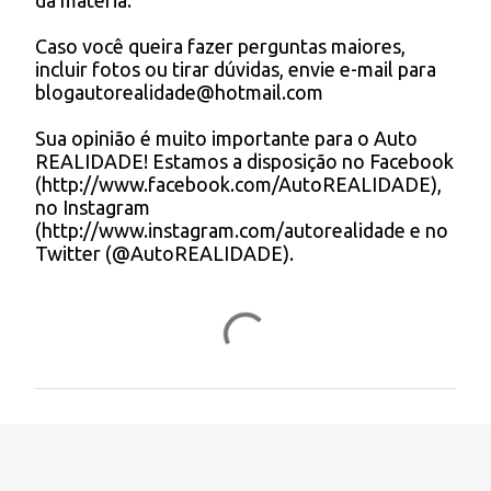
da matéria.
s
i
t
Caso você queira fazer perguntas maiores,
a
o
incluir fotos ou tirar dúvidas, envie e-mail para
r
s
blogautorealidade@hotmail.com
u
m
Sua opinião é muito importante para o Auto
c
REALIDADE! Estamos a disposição no Facebook
o
(http://www.facebook.com/AutoREALIDADE),
m
no Instagram
e
(http://www.instagram.com/autorealidade e no
n
Twitter (@AutoREALIDADE).
t
á
r
i
o