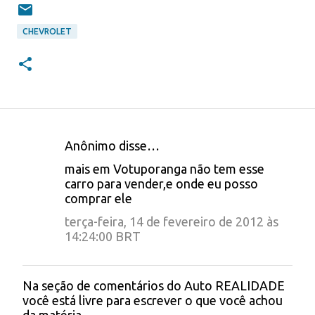
CHEVROLET
Anônimo disse…
C
mais em Votuporanga não tem esse
o
carro para vender,e onde eu posso
comprar ele
m
e
terça-feira, 14 de fevereiro de 2012 às
14:24:00 BRT
n
t
Na seção de comentários do Auto REALIDADE
á
P
você está livre para escrever o que você achou
o
r