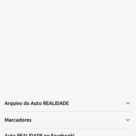
s
Arquivo do Auto REALIDADE
Marcadores
Auto REALIDADE no Facebook!