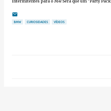
intermitentes para o M4! Será que um "Party Pack
BMW
CURIOSIDADES
VÍDEOS
C
o
m
e
n
t
á