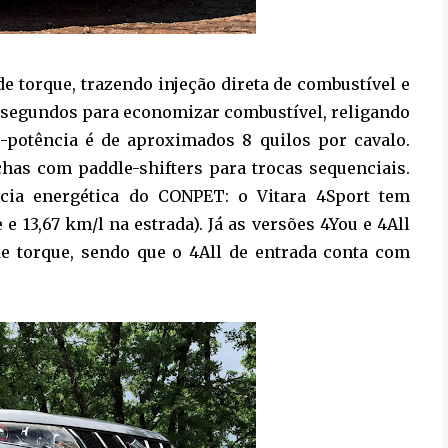
de torque, trazendo injeção direta de combustível e
 3 segundos para economizar combustível, religando
o-potência é de aproximados 8 quilos por cavalo.
chas com paddle-shifters para trocas sequenciais.
ncia energética do CONPET: o Vitara 4Sport tem
e 13,67 km/l na estrada). Já as versões 4You e 4All
de torque, sendo que o 4All de entrada conta com