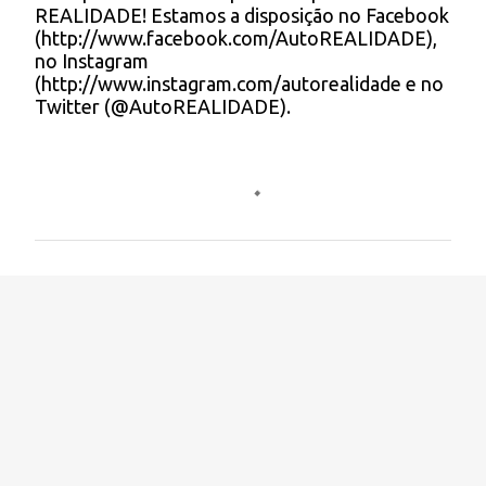
REALIDADE! Estamos a disposição no Facebook
o
(http://www.facebook.com/AutoREALIDADE),
m
no Instagram
e
(http://www.instagram.com/autorealidade e no
n
Twitter (@AutoREALIDADE).
t
á
r
i
o