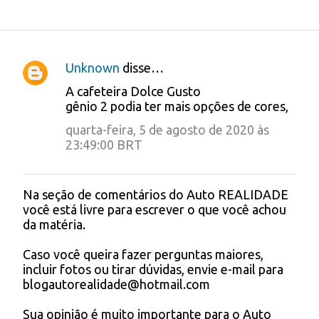
Unknown
disse…
C
A cafeteira Dolce Gusto
o
gênio 2 podia ter mais opções de cores,
m
quarta-feira, 5 de agosto de 2020 às
e
23:49:00 BRT
n
t
Na seção de comentários do Auto REALIDADE
P
você está livre para escrever o que você achou
á
o
da matéria.
s
r
t
Caso você queira fazer perguntas maiores,
i
a
incluir fotos ou tirar dúvidas, envie e-mail para
r
o
blogautorealidade@hotmail.com
u
s
m
Sua opinião é muito importante para o Auto
c