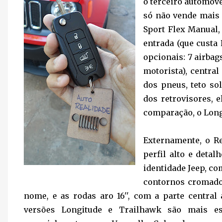
o terceiro automóve
só não vende mais 
Sport Flex Manual,
entrada (que custa 
opcionais: 7 airbags
motorista), centra
dos pneus, teto so
dos retrovisores, 
comparação, o Long
Externamente, o R
perfil alto e deta
identidade Jeep, co
contornos cromados
nome, e as rodas aro 16'', com a parte central
versões Longitude e Trailhawk são mais e