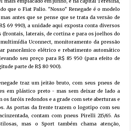
l mais emplacado em junho, e na capital Teresina,
do que o Fiat Palio. "Nosso" Renegade é o modelo
 mas antes que se pense que se trata da versão de
R$ 69 990), a unidade aqui exposta conta diversos
 (frontais, laterais, de cortina e para os joelhos do
l multimídia Uconnect, monitoramento da pressão
lar panorâmico elétrico e rebatimento automático
elevando seu preço para R$ 85 950 (para efeito de
itude parte de R$ 80 900).
enegade traz um jeitão bruto, com seus pneus de
lhes em plástico preto - mas sem deixar de lado a
m os faróis redondos e a grade com sete aberturas e
. As portas da frente trazem o logotipo com seu
 acinzentada, contam com pneus Pirelli 215/65. As
stilosas, mas o Sport também chama atenção,