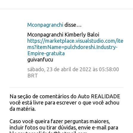
Mconpagranchi
disse…
C
Mconpagranchi Kimberly Baloi
o
https://marketplace.visualstudio.com/ite
ms?itemName=pulchdoreshi.Industry-
m
Empire-gratuita
e
guivanfucu
n
sábado, 23 de abril de 2022 às 05:58:00
t
BRT
á
r
Na seção de comentários do Auto REALIDADE
P
você está livre para escrever o que você achou
i
o
da matéria.
s
o
t
s
Caso você queira fazer perguntas maiores,
a
incluir fotos ou tirar dúvidas, envie e-mail para
r