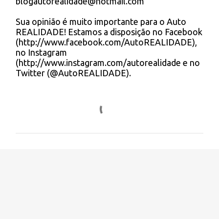
blogautorealidade@hotmail.com
u
m
Sua opinião é muito importante para o Auto
c
REALIDADE! Estamos a disposição no Facebook
o
(http://www.facebook.com/AutoREALIDADE),
m
no Instagram
e
(http://www.instagram.com/autorealidade e no
n
Twitter (@AutoREALIDADE).
t
á
r
i
o