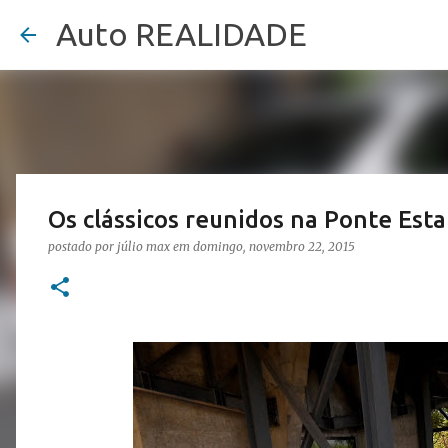
Auto REALIDADE
Os clássicos reunidos na Ponte Est
postado por
júlio max
em
domingo, novembro 22, 2015