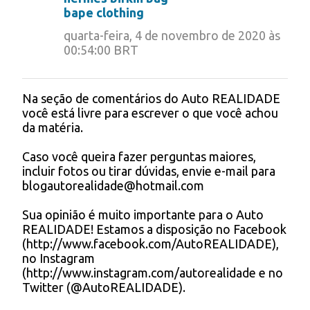
bape clothing
quarta-feira, 4 de novembro de 2020 às
00:54:00 BRT
Na seção de comentários do Auto REALIDADE
P
você está livre para escrever o que você achou
o
da matéria.
s
t
Caso você queira fazer perguntas maiores,
a
incluir fotos ou tirar dúvidas, envie e-mail para
r
blogautorealidade@hotmail.com
u
m
Sua opinião é muito importante para o Auto
c
REALIDADE! Estamos a disposição no Facebook
o
(http://www.facebook.com/AutoREALIDADE),
m
no Instagram
e
(http://www.instagram.com/autorealidade e no
n
Twitter (@AutoREALIDADE).
t
á