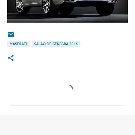
MASERATI
SALÃO DE GENEBRA 2016
C
o
m
e
n
t