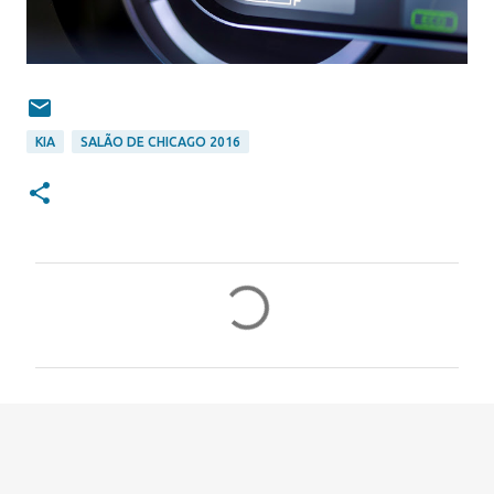
KIA
SALÃO DE CHICAGO 2016
C
o
m
e
n
t