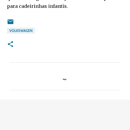
para cadeirinhas infantis.
VOLKSWAGEN
C
o
m
e
n
t
á