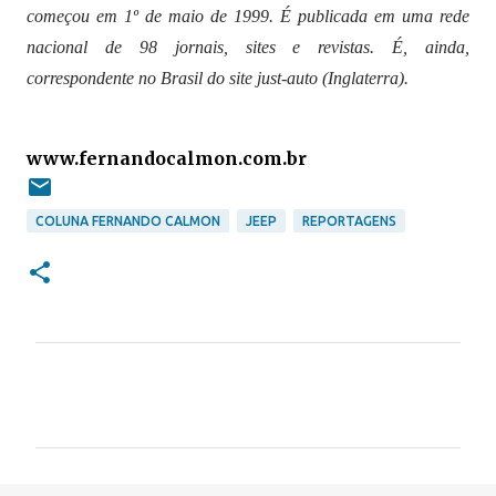
com
eçou em 1º de maio de 1999. É publicada em uma rede
nacional de 98 jornais,
sites e revistas. É, ainda,
correspondente no Brasil do site just-auto (Inglaterra).
www.fernandocalmon.com.br
COLUNA FERNANDO CALMON
JEEP
REPORTAGENS
C
o
m
e