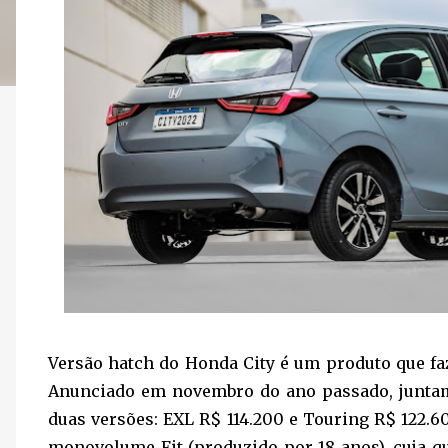
Versão hatch do Honda City é um produto que faz
Anunciado em novembro do ano passado, junta
duas versões: EXL R$ 114.200 e Touring R$ 122.6
monovolume Fit (produzido por 18 anos), cuja q