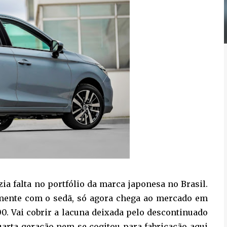
ia falta no portfólio da marca japonesa no Brasil.
mente com o sedã, só agora chega ao mercado em
00. Vai cobrir a lacuna deixada pelo descontinuado
uarta geração nem se cogitou para fabricação aqui