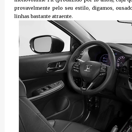
provavelmente pelo seu estilo, digamos, ousad
linhas bastante atraente.