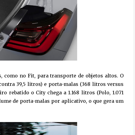
s, como no Fit, para transporte de objetos altos. O
ntra 39,5 litros) e porta-malas (368 litros versus
o rebatido o City chega a 1.168 litros (Polo, 1.071
olume de porta-malas por aplicativo, o que gera um