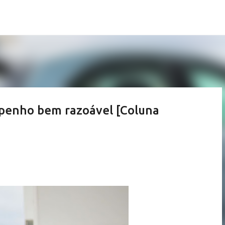
Pular para o conteúdo principal
mpenho bem razoável [Coluna