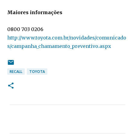
Maiores informações
0800 703 0206
http://www.toyota.com.br/novidades/comunicado
s/campanha_chamamento_preventivo.aspx
RECALL
TOYOTA
C
o
m