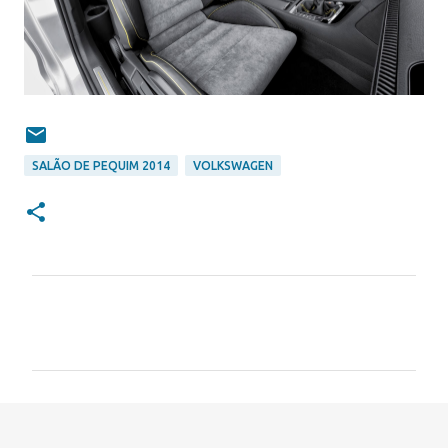
SALÃO DE PEQUIM 2014
VOLKSWAGEN
C
o
m
e
n