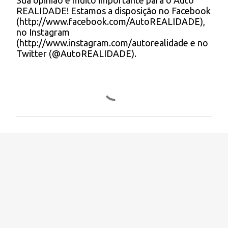
s
Sua opinião é muito importante para o Auto
c
REALIDADE! Estamos a disposição no Facebook
o
(http://www.facebook.com/AutoREALIDADE),
m
no Instagram
e
(http://www.instagram.com/autorealidade e no
n
Twitter (@AutoREALIDADE).
t
á
r
i
o