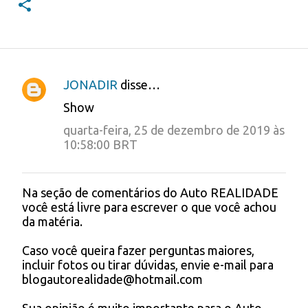
JONADIR
disse…
C
Show
o
quarta-feira, 25 de dezembro de 2019 às
m
10:58:00 BRT
e
n
Na seção de comentários do Auto REALIDADE
P
t
você está livre para escrever o que você achou
o
da matéria.
á
s
t
r
Caso você queira fazer perguntas maiores,
a
incluir fotos ou tirar dúvidas, envie e-mail para
i
r
blogautorealidade@hotmail.com
u
o
m