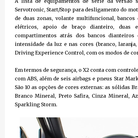
A lista de equipamentos de série da versão s
Servotronic, Start/Stop para desligamento do mo
de duas zonas, volante multifuncional, bancos
elétricos, apoio de braço dianteiro, duas
compartimentos atrás dos bancos dianteiros
intensidade da luz e nas cores (branco, laranja, 
Driving Experience Control, com os modos de con
Em termos de segurança, o X2 conta com controles 
com ABS, além de seis airbags e pneus Star Mar
São 10 as opções de cores externas: as sólidas Bra
Branco Mineral, Preto Safira, Cinza Mineral, A
Sparkling Storm.