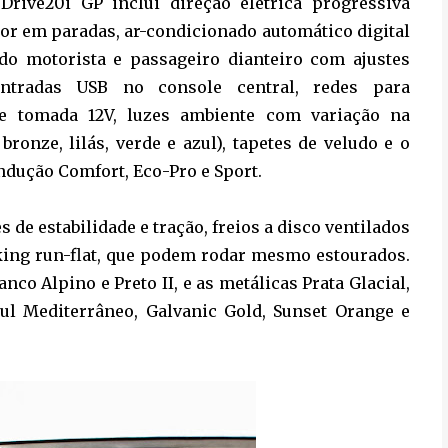
Drive20i GP inclui direção elétrica progressiva
tor em paradas, ar-condicionado automático digital
 do motorista e passageiro dianteiro com ajustes
 entradas USB no console central, redes para
 e tomada 12V, luzes ambiente com variação na
bronze, lilás, verde e azul), tapetes de veludo e o
dução Comfort, Eco-Pro e Sport.
de estabilidade e tração, freios a disco ventilados
king run-flat, que podem rodar mesmo estourados.
nco Alpino e Preto II, e as metálicas Prata Glacial,
zul Mediterrâneo, Galvanic Gold, Sunset Orange e