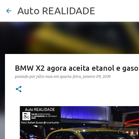
Auto REALIDADE
BMW X2 agora aceita etanol e gaso
postado por
júlio max
em
quarta-feira, janeiro 09, 2019