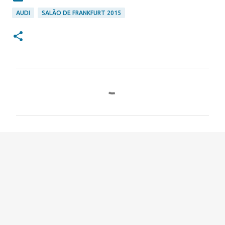
AUDI
SALÃO DE FRANKFURT 2015
C
o
m
e
n
t
á
r
i