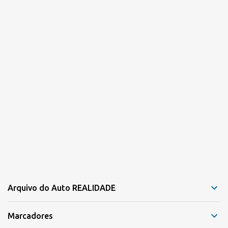
o
s
Arquivo do Auto REALIDADE
Marcadores