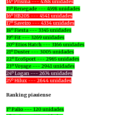
14º Prisma --- 4788 unidades
15º Renegade --- 4598 unidades
16º HB20S --- 4541 unidades
17º Saveiro --- 4334 unidades
18º Fiesta --- 3345 unidades
19º Fit --- 3269 unidades
20º Etios Hatch --- 3166 unidades
21º Duster --- 3005 unidades
22º EcoSport --- 2965 unidades
23º Voyage --- 2941 unidades
24º Logan --- 2674 unidades
25º Hilux --- 2644 unidades
Ranking piauiense
1º Palio --- 120 unidades