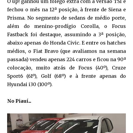
O up! ganhou um fôlego extra com a versão TSI e
fechou o mês na 12ª posição, à frente de Siena e
Prisma. No segmento de sedans de médio porte,
além do menino-prodígio Corolla, o Focus
Fastback foi destaque, assumindo a 3ª posição,
abaixo apenas do Honda Civic. E entre os hatches
médios, o Fiat Bravo (que avaliamos na semana
passada) vendeu apenas 224 carros e ficou na 90ª
colocação, muito atrás de Focus (40º), Cruze
Sport6 (61º), Golf (68º) e à frente apenas do
Hyundai i30 (100º).
No Piauí...