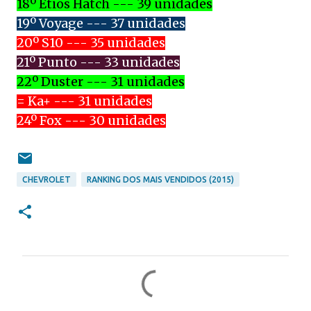
18º Etios Hatch --- 39 unidades
19º Voyage --- 37 unidades
20º S10 --- 35 unidades
21º Punto --- 33 unidades
22º Duster --- 31 unidades
= Ka+ --- 31 unidades
24º Fox --- 30 unidades
CHEVROLET
RANKING DOS MAIS VENDIDOS (2015)
C
o