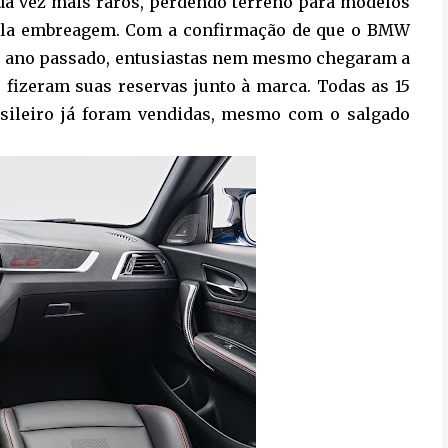
da vez mais raros, perdendo terreno para modelos
pla embreagem. Com a confirmação de que o BMW
 do ano passado, entusiastas nem mesmo chegaram a
 fizeram suas reservas junto à marca. Todas as 15
sileiro já foram vendidas, mesmo com o salgado