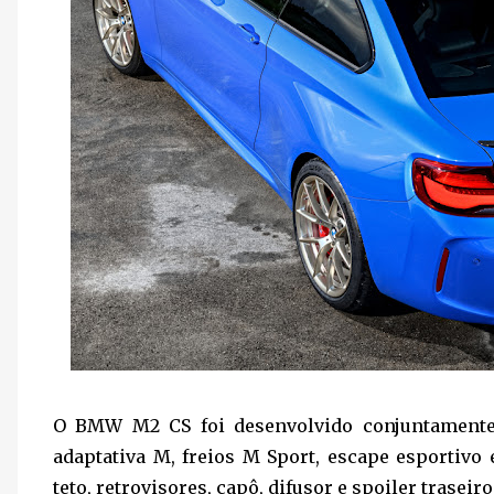
O BMW M2 CS foi desenvolvido conjuntamente
adaptativa M, freios M Sport, escape esportiv
teto, retrovisores, capô, difusor e spoiler traseiro