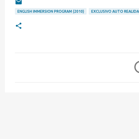
ENGLISH IMMERSION PROGRAM (2010)
EXCLUSIVO AUTO REALID
C
o
m
e
n
t
á
r