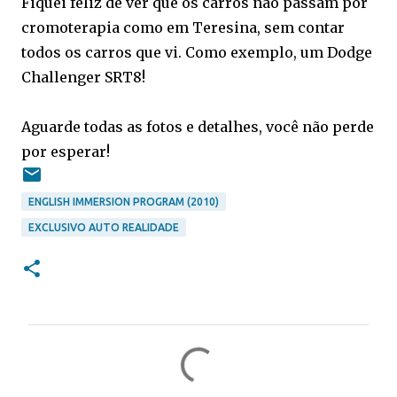
Fiquei feliz de ver que os carros não passam por
cromoterapia como em Teresina, sem contar
todos os carros que vi. Como exemplo, um Dodge
Challenger SRT8!
Aguarde todas as fotos e detalhes, você não perde
por esperar!
ENGLISH IMMERSION PROGRAM (2010)
EXCLUSIVO AUTO REALIDADE
C
o