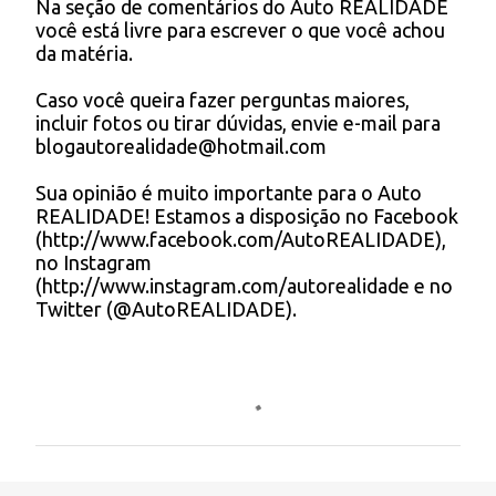
Na seção de comentários do Auto REALIDADE
P
você está livre para escrever o que você achou
i
o
da matéria.
s
o
t
s
Caso você queira fazer perguntas maiores,
a
incluir fotos ou tirar dúvidas, envie e-mail para
r
blogautorealidade@hotmail.com
u
m
Sua opinião é muito importante para o Auto
c
REALIDADE! Estamos a disposição no Facebook
o
(http://www.facebook.com/AutoREALIDADE),
m
no Instagram
e
(http://www.instagram.com/autorealidade e no
n
Twitter (@AutoREALIDADE).
t
á
r
i
o