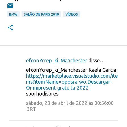
BMW
SALÃO DE PARIS 2010
VÍDEOS
efconYcrep_ki_Manchester
disse…
C
efconYcrep_ki_Manchester Kaela Garcia
o
https://marketplace.visualstudio.com/ite
ms?itemName=oposra-wo.Descargar-
m
Omnipresent-gratuita-2022
e
sporhodispres
n
sábado, 23 de abril de 2022 às 00:56:00
t
BRT
á
r