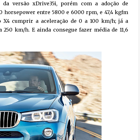
a da versão xDrive35i, porém com a adoção de
0 horsepower entre 5800 e 6000 rpm, e 47,4 kgfm
 X4 cumprir a aceleração de 0 a 100 km/h; já a
a 250 km/h. E ainda consegue fazer média de 11,6