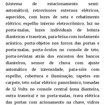
(sistema de estacionamento semi-
automático),
retrovisores externos elétricos,
aquecidos, com luzes de seta e rebatimento
elétrico; espelho
interno eletrocrômico, luz
no
porta-malas, l
uzes individuais de leitura
dianteiras e traseiras, p
ara-brisa com isolamento
acústico, p
orta-objetos nos forros das portas e
porta-malas, p
orta-óculos no console de teto,
p
orta-revistas atrás dos encostos dos bancos
dianteiros, se
nsor de chuva com ajuste
automático de intensidade, para-sóis
com
espelho, cobertura e iluminação, t
apetes em
carpete, t
eto solar elétrico panorâmico, t
omadas
de 12 Volts no console central (uma dianteira,
outra traseira) e no porta-malas, t
rava elétrica
das portas com acionamento na chave, vidros