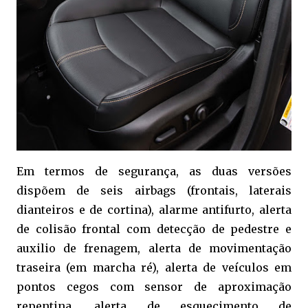
Em termos de segurança, as duas versões
dispõem de
seis airbags (frontais, laterais
dianteiros e de cortina), a
larme antifurto, a
lerta
de colisão frontal com
detecção de pedestre e
auxilio de frenagem, a
lerta de movimentação
traseira (em marcha ré), a
lerta de veículos em
pontos cegos com sensor de aproximação
repentina, a
lerta de esquecimento de