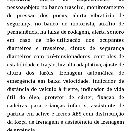
pessoa/objeto no banco traseiro,
monitoramento
de pressão dos pneus, a
lerta vibratório de
segurança no banco do motorista, auxílio
de
permanência na faixa de rodagem, alerta
sonoro
em caso de não-utilização dos ocupantes
dianteiros e traseiros, c
intos de segurança
dianteiros com pré-tensionadores, c
ontroles de
estabilidade e tração, luz
alta adaptativa, a
juste de
altura dos faróis, f
renagem automática de
emergência em baixa velocidade, i
ndicador de
distância do veículo à frente, i
ndicador de vida
útil do óleo, p
rotetor de cárter,
fixação de
cadeiras para crianças infantis, a
ssistente de
partida em aclive
e
freios ABS com distribuição
da força de frenagem e assistência de frenagem
de urgência.