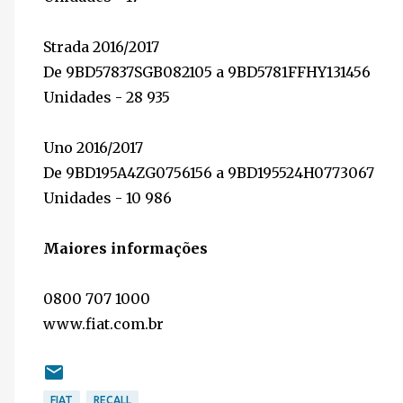
Strada 2016/2017
De 9BD57837SGB082105 a 9BD5781FFHY131456
Unidades - 28 935
Uno 2016/2017
De 9BD195A4ZG0756156 a 9BD195524H0773067
Unidades - 10 986
Maiores informações
0800 707 1000
www.fiat.com.br
FIAT
RECALL