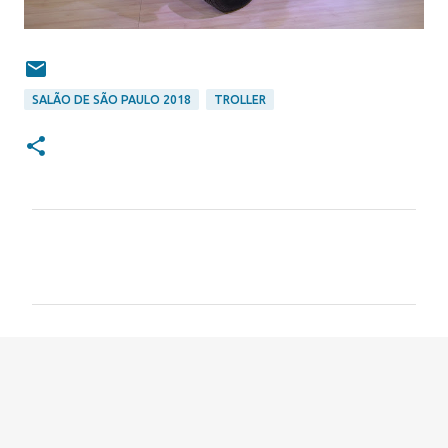
SALÃO DE SÃO PAULO 2018
TROLLER
C
o
m
e
n
t
á