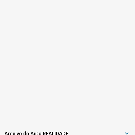
r
i
o
s
Arquivo do Auto REALIDADE